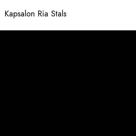
Ga
Kapsalon Ria Stals
naar
de
inhoud